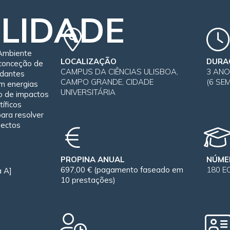
LIDADE
 Ambiente
LOCALIZAÇÃO
DURA
conceção de
CAMPUS DA CIÊNCIAS ULISBOA,
3 AN
udantes
CAMPO GRANDE, CIDADE
(6 SE
em energias
UNIVERSITÁRIA
ão de impactos
íficos
ara resolver
pectos
PROPINA ANUAL
NÚME
697,00 € (pagamento faseado em
180 E
 A]
10 prestações)