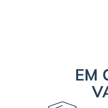
EM 
V